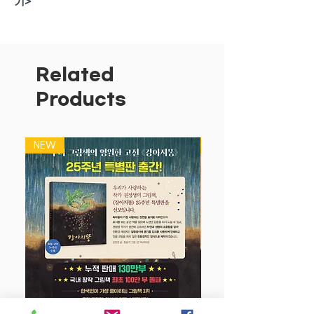
기>
7 대 3으로 정확하게 가르마를 탄 머리,
토실토실한 엉덩이 얼굴에 아이큐 1104
의 천재, 엉덩이탐정이 돌아왔다! 뿡뿡! 지
Related
독한 방귀 한 방이면 어떤 범인도 한 번에
Products
KO! 추리하고 추적하고 추격하는 재미가
쏠쏠한 엉덩이탐정의 활약이 펼쳐진다.
NEW
NEW
재미있는 캐릭터들과 이야기, 추리 퀴즈가
어우러져 자연스럽게 감성과 지능을 발달
시키는 즐거운 그림책이다. 그림 하나하나
가 아이들의 상상력과 창의력을 자극하고
집중력을 높일 수 있도록 구성되어 있다.
페이지마다 귀여운 캐릭터들의 조금 우스
꽝스럽고 엉뚱한 행동이 재미를 두 배로
늘려 준다.
어느 날 엉덩이탐정에게 사건을 해결해 달