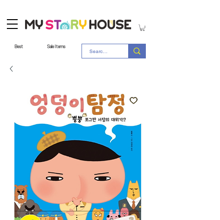
Best
Sale Items