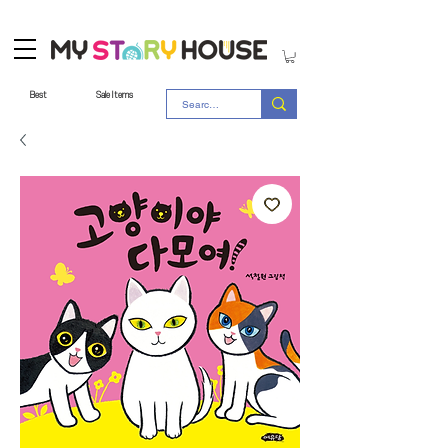
Best
Sale Items