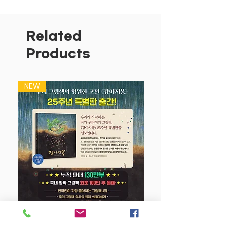
‘다모여 시리즈’ 5권. 『버스야 다 모여!』
『전철아 다 모여!』 『바퀴야 다 모여!』를
이어 『고양이야 다 모여!』와 함께 출간했
Related
다. “누런 강아지가 두 마리” “기다란 강
Products
아지도 두 마리” “복슬복슬 강아지가 네
마리” “쭈글쭈글 강아지도 네 마리”처럼
한 장 한 장 넘길 때마다 귀여운 강아지들
NEW
NEW
이 짝수로 등장한다. 반복되는 말을 따라
하고, 수를 세어 보고, 숨은 그림을 찾으면
서 다양한 강아지들을 보는 즐거움이 가득
한 놀이 책이다. 홀수로 전개되는 『고양이
야 다모여!』와 같이 보면 새로운 발견에
두 배로 즐거워진다.
사랑스러운 고양이들이 여기 다 모였다!
-다양한 고양이들의 표정과 행동을 보는
즐거움이 가득
강아지 똥 (25주년 특별판)
“하얀 고양이가 한 마리” “까만 고양이도