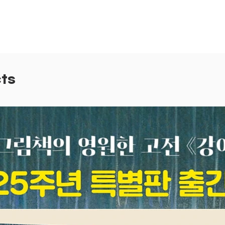
다. 하
되었다.
무시무시
다. 호
모든 동
호랑이 
ts
었다. 
모든 동
은 자기
몰랐다.
었다. 
어뜯었다
옛 질서
위해서 
마침내 
의 없었
자 살아
작된 것