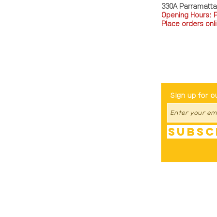
330A Parramatt
Opening Hours: 
Place orders onli
TEL: 0449793288
Be The Fir
Sign up for o
Subsc