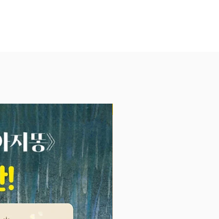
지만 그 이후로 길고 긴 싸움이 시작
한 싸움이 해 질 녘까지 계속되었
랑이와 사자가 싸우자 정글에 있던
물들이 싸움에 가담했다. 누구는
편을 들었고 누구는 사자 편을 들
개미핥기부터 얼룩말에 이르기까지
물들은 난장판에 끼어들었다. 몇몇
가 누구 편에 서서 싸우는지도 잘
NEW
 누구는 얍삽하게 양쪽 편을 다 들
몇몇은 누구건 옆에 있는 동물을 물
. 그저 싸우려고 싸웠다. 누구는
를 위해 싸웠고 누구는 새 질서를
싸웠다.
달이 떠올랐다. 움직이는 것이 거
다. 모든 동물들이 죽고 호랑이 혼
남았다. 드디어 호랑이 왕조가 시
이다. 하지만 주위에 아무도 없는