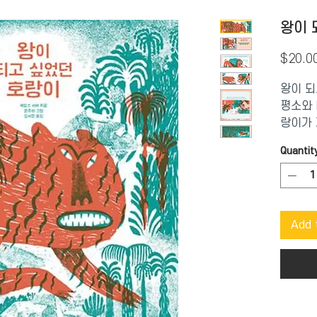
왕이 
$20.0
왕이 되
평소와 
랑이가 
했다. 
Quantit
사자 레
지만 호
호랑이는
했다. 
Add 
고. 암
서도 외
지금까지
가 필요
이 동했
짐하는 