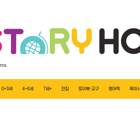
ems
0~3세
4~6세
7세+
전집
토이북·교구
영어책
육아