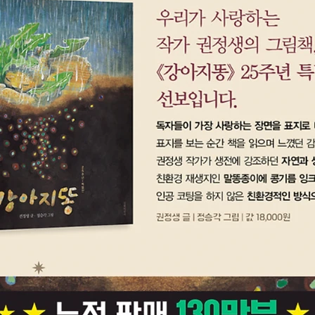
데, 정
서 뭐 
호랑이 
모든 동
되는데,
란하게 
은 애초
호랑이 
작했다는
끝을 맺
통해 인
보게 된