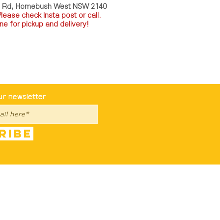
a Rd, Homebush West NSW 2140
P
lease check Insta post or call.
ne for pickup and delivery!
st To Know
ur newsletter
ribe