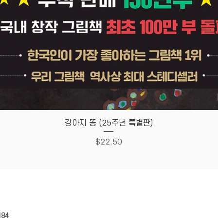
Quick View
강아지 똥 (25주년 특별판)
Price
$22.50
HOUSE
Store Policy
184