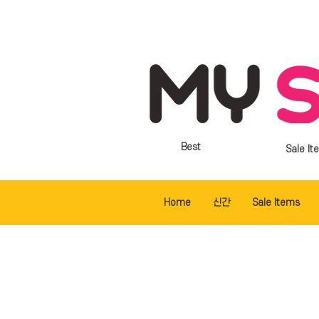
Best
Sale It
Home
신간
Sale Items