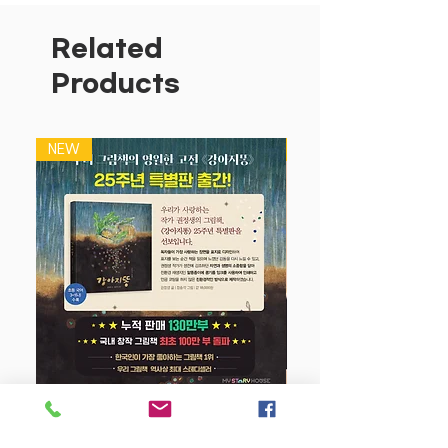
지에 따라 각기 다른 여러가지 '동물들의
집'이 한 권에!
Related
◆ 아이들의 눈높이에 맞춘 간결한 설명과
Products
생생한 그림
NEW
NEW
강아지 똥 (25주년 특별판)