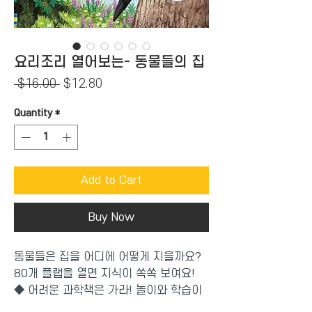
요리조리 열어보는- 동물들의 집
Regular
Sale
 $16.00 
$12.80
Price
Price
Quantity
*
Add to Cart
Buy Now
동물들은 집을 어디에 어떻게 지을까요?
80개 플랩을 열면 지식이 쏙쏙 보여요!
◆ 어려운 과학책은 가라! 놀이와 학습이
하나 된 흥미진진한 플랩북◆ 종류와 서식