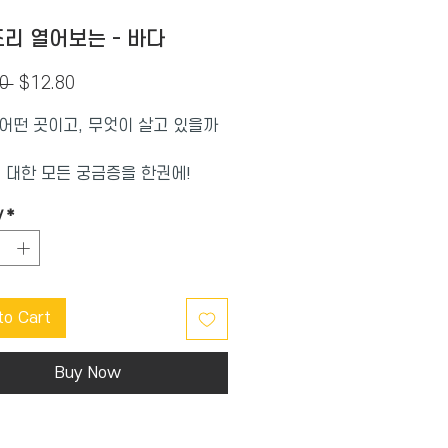
리 열어보는 - 바다
Regular
Sale
0 
$12.80
Price
Price
어떤 곳이고, 무엇이 살고 있을까
에 대한 모든 궁금증을 한권에!
 인도양, 북극해 등 오대양의 위치
y
*
특징을 살펴보아요.
 플랩을 열면 지식이 쏙쏙 튀어나
들의 호기심을 돋우어요!
운 과학책은 가라! 놀이와 학습이
to Cart
 흥미진진한 플랩북!
들의 눈높이에 맞춘 상세한 설명과
 그림
Buy Now