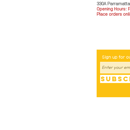
330A Parramatt
Opening Hours: 
Place orders onli
TEL: 0449793288
Be The Fir
Sign up for o
Subsc