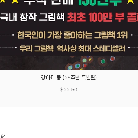
Quick View
강아지 똥 (25주년 특별판)
Price
$22.50
HOUSE
Store Policy
184