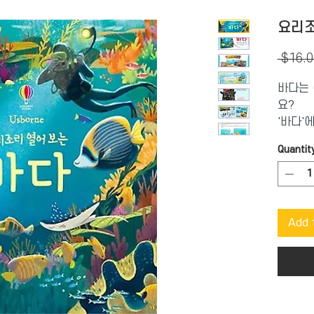
요리조
 $16.0
바다는 
요?
'바다'
태평양,
Quantit
와 큰 
50여개
와 아이
◆ 어려
Add 
하나 된
◆ 아이
선세한