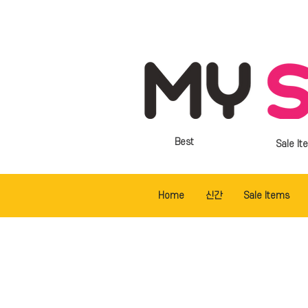
Best
Sale It
Home
신간
Sale Items