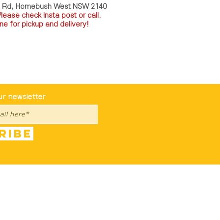
a Rd, Homebush West NSW 2140
P
lease check Insta post or call.
ne for pickup and delivery!
st To Know
ur newsletter
ribe