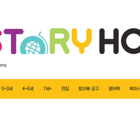
ems
0~3세
4~6세
7세+
전집
토이북·교구
영어책
육아