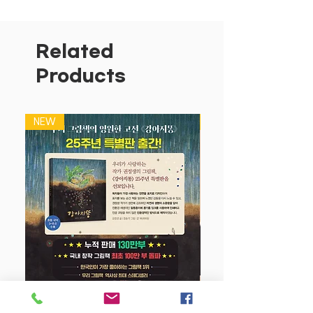
여러가지 탈것은 어디에 쓰일까요?
50개 플랩을 열어 비행기와 공항을 들여
다 보아요!
Related
◆ 아이들의 눈높이에 맞춘 친절한 설명과
Products
섬세한 그림!
◆ 어려운 과학책은 가라! 놀이와 학습이
하나 된 흥미진진한 플랩북!
NEW
NEW
강아지 똥 (25주년 특별판)