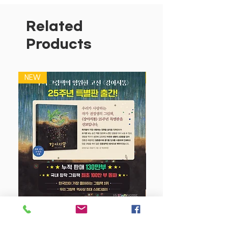
70개 플랩을 열어 광활한 우주를 들여다
보아요!
Related
◆ 어려운 과학책은 가라! 놀이와 학습이
Products
하나 된 흥미진진한 플랩북!
◆ 아이들의 눈높이에 맞춘 친절한 설명과
섬세한 그림
NEW
NEW
강아지 똥 (25주년 특별판)