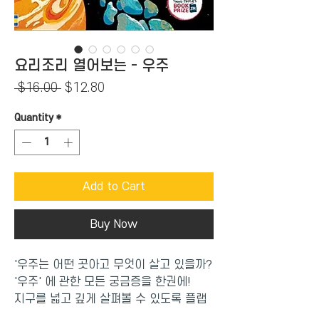
요리조리 열어보는 - 우주
Regular
Sale
 $16.00 
$12.80
Price
Price
Quantity
*
Add to Cart
Buy Now
'우주는 어떤 곳아고 무엇이 살고 있을까?
'우주' 에 관한 모든 궁금증을 한권에!
지구를 넓고 깊게 살펴볼 수 있도록 플랩
을 통해 시각화하여 쉽게 전달해 줘요.