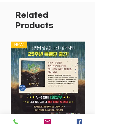
80개 플랩을 열면 지식이 쏙쏙 보여요!
◆ 어려운 과학책은 가라! 놀이와 학습이
Related
하나 된 흥미진진한 플랩북!
Products
◆ 아이들의 눈높이에 맞춘 친절한 설명과
섬세한 그림
NEW
NEW
강아지 똥 (25주년 특별판)