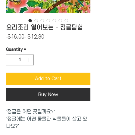
요리조리 열어보는 - 정글탐험
Regular
Sale
 $16.00 
$12.80
Price
Price
Quantity
*
Add to Cart
Buy Now
'정글은 어떤 곳일까요?'
'정글에는 어떤 동물과 식물들이 살고 있
나요?'
'정글' 에 관한 모든 궁금증을 한권에!