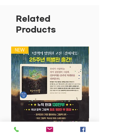
고양이를 통해 우정에 대해 간단명료하게
이야기한다. 함께 있으면 행복하기 때문에
언제나 함께하고 싶고, 세상 무엇보다 소
Related
중하기 때문에 늘 아껴 주고 싶은 것이 바
Products
로 친구라고 말이다.
〈우리는 친구〉는 앤서니 브라운이 지금까
NEW
NEW
지 보여준 고릴라 캐릭터의 결정판이라고
할 수 있다. 작품 속 고릴라는 현대 사회를
살아가는 사람들의 모습을 그대로 투영하
고 있다. 마치 외로운 현대인을 상징하듯,
고릴라에게 절실히 필요했던 것은 바로
'친구'였다. 아무리 물질적으로 풍요롭고
문명이 발달해도, 결국 인간에게 절대 필
요한 것은 누군가와의 소통이라고 할 수
있다.
강아지 똥 (25주년 특별판)