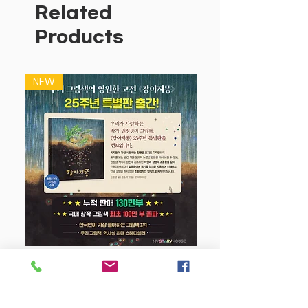
닥! 야간 기차가 덜커덩! 여우가 컹! 박쥐
Related
가 찍찍! 깜깜한 밤에 재미난 소리를 내는
Products
동물 친구들과 사물들을 만나 보세요. 그
림에 초점을 맞추고, 손가락으로 오돌토돌
한 촉감을 느끼고, 구멍 뒤에 숨은 동물과
NEW
NEW
사물들을 찾아볼 수도 있어요. 아기와 함
께 다양한 놀이를 즐겨 보세요!
강아지 똥 (25주년 특별판)
Price
$22.50