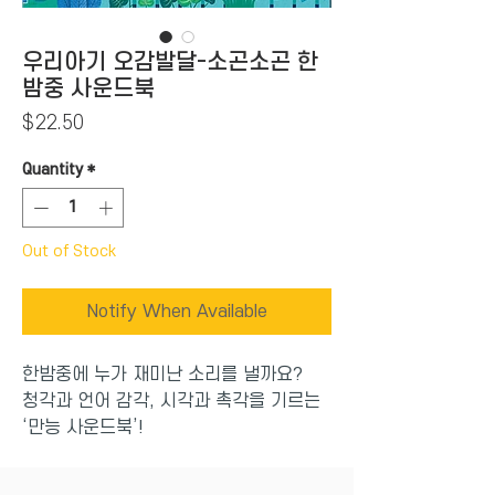
우리아기 오감발달-소곤소곤 한
밤중 사운드북
Price
$22.50
Quantity
*
Out of Stock
Notify When Available
한밤중에 누가 재미난 소리를 낼까요?
청각과 언어 감각, 시각과 촉각을 기르는
‘만능 사운드북’!
아기가 코 잠든 밤에 어떤 일이 일어날까
요? 부엉이가 부엉부엉! 빗방울이 타닥타