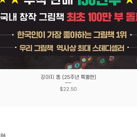
Quick View
강아지 똥 (25주년 특별판)
Price
$22.50
HOUSE
Store Policy
184