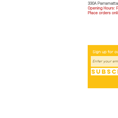
330A Parramatt
Opening Hours: 
Place orders onli
TEL: 0449793288
Be The Fir
Sign up for o
Subsc