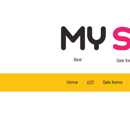
Best
Sale It
Home
신간
Sale Items