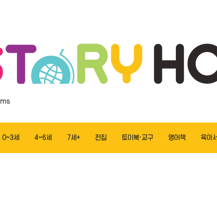
ems
0~3세
4~6세
7세+
전집
토이북·교구
영어책
육아