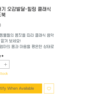
기 오감발달-힐링 클래식
드북
Price
0
동물들의 몸짓을 따라 클래식 음악
 맡겨 보세요!
엄마의 몸과 마음을 평온한 상태로
주는 생생한 클래식 사운드
y
*
프 하이든의 트럼펫 협주곡 E플랫
란시스코 타레가의 아델리타
슈베르트의 즉흥곡 B플랫 │가브
Stock
레의 파반느 │ 쥘 마스네의 명상
·
동물들의 몸짓을 따라 맑고 잔잔한
tify When Available
음악에 몸을 맡겨 보세요. 여우원
 편안한 자세로 요제프 하이든의
 협주곡 E플랫〉을 듣고, 아기 수달