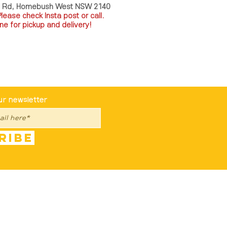
a Rd, Homebush West NSW 2140
P
lease check Insta post or call.
ne for pickup and delivery!
st To Know
ur newsletter
ribe