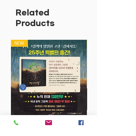
오른손 왼손을 번갈아가며 움직이는 사이
좌뇌와 우뇌가 고루 발달될 거예요.
Related
아기의 호기심을 자극하고 흥미를 돋우어
Products
준답니다.
NEW
NEW
강아지 똥 (25주년 특별판)
Price