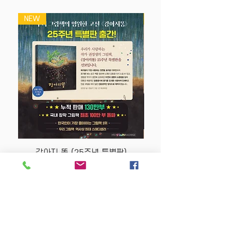
NEW
NEW
강아지 똥 (25주년 특별판)
Price
$22.50
Store Policy
MY STORY HOUSE