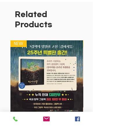
청각 발달 / 언어 감각
책을 여러번 반복해서 보면서 새로운 이야
Related
기를 만들어 들려주고, 아기의 반응에 섬
Products
세하게 만응해 주면 즐거운 책 놀이를 즐
길수 있어요!
NEW
NEW
강아지 똥 (25주년 특별판)