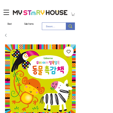
Best
Sale Items