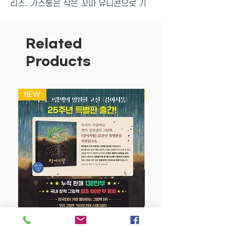
리즈. 가스통은 작은 꼬마 유니콘으로 기
분이 좋을 때도 있고, 좋지 않을 때도 있
다. 가스통이 느끼는 기쁘고, 슬프고, 행복
하고, 무서운 여러 감정은 우리 아이의 모
Related
습과 꼭 닮았다.아이가 생활 속에서 자주
Products
느끼는 10가지 감정을 골라, 각 감정을 느
끼는 상황, 왜 그런 감정을 느끼는지, 그때
어떤 느낌이 드는지 등을 가스통을 통해
NEW
NEW
보여준다.
아이들은 기분을 말로 표현하는 것을 낯설
어한다. 내가 느낀 기분이 어떤 것인지조
차 구분하기도 어려워한다. 이 책의 주인
공 가스통은 '마법의 갈기'를 통해, 갈기
색깔로 자신의 기분을 표현한다. 기분이
아주 좋을 때 마법의 갈기는 무지개 색깔
이 되고, 화날 때는 빨간색, 무서울 때는
초록색, 부끄러운 기분이 들면 보라색으로
바뀐다. 이처럼 상황에 따라 느끼는 여러
가지 감정을 색깔과 날씨로 표현하여, 눈