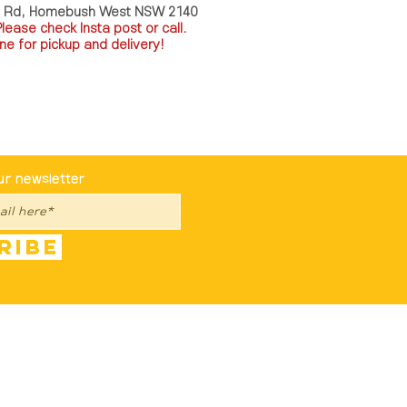
a Rd, Homebush West NSW 2140
P
lease check Insta post or call.
ne for pickup and delivery!
st To Know
ur newsletter
ribe