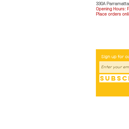
330A Parramatt
Opening Hours: 
Place orders onli
TEL: 0449793288
Be The Fir
Sign up for o
Subsc