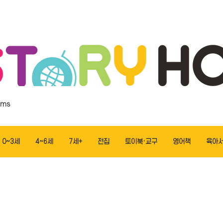
ems
0~3세
4~6세
7세+
전집
토이북·교구
영어책
육아