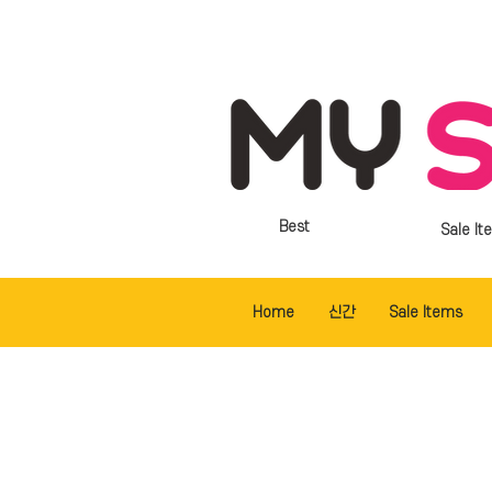
Best
Sale It
Home
신간
Sale Items