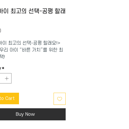
아이 최고의 선택-공평 할래
Price
0
아이 최고의 선택-공평 할래요!>
우리 아이 “바른 가치”를 위한 최
택!
y
*
래요!>는 자기 마음대로 하고 싶
 상황을 제시하여 아이가 스스로
행동을 선택하도록 이끌어 준다.
반칙을 하거나 잘못된 방법으로 무
to Cart
얻는 건 불공평한 일이라는 것은
욕심을 부리는 것보다 함께 나눴을
이 더 크다는 것을 알려 준다.
Buy Now
아이 최고의 선택> 시리즈는 소중