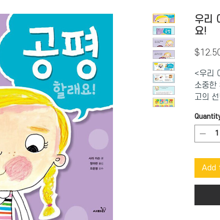
우리 
요!
$12.5
<우리 
소중한 
고의 선
Quantit
<공평할
을 만한
공평한 
또한, 
Add 
언가를 
물론, 
때 기쁨
<우리 