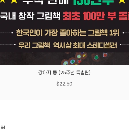
Quick View
강아지 똥 (25주년 특별판)
Price
$22.50
HOUSE
Store Policy
184