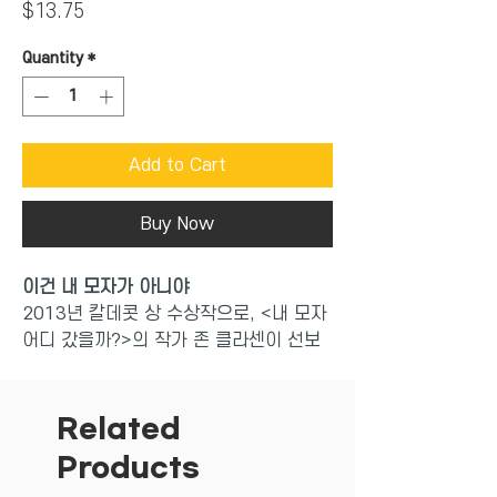
Price
$13.75
Quantity
*
Add to Cart
Buy Now
이건 내 모자가 아니야
2013년 칼데콧 상 수상작으로, <내 모자
어디 갔을까?>의 작가 존 클라센이 선보
이는 두 번째 모자 이야기다. 이 작품은 또
한 ‘2013 이르마 제임스 블랙상 명예
상’을 수상했으며, ‘2012~2013 뉴욕타
Related
임스 40주 연속 베스트셀러’, ‘2012 아마
Products
존 올해의 베스트셀러’에 올라 계속해서