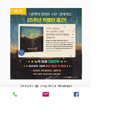
독자들의 사랑을 받고 있다.
NEW
NEW
커다란 물고기의 모자를 훔쳐 달아나는 깜
찍한 작은 물고기의 이야기를 그리고 있
다. 처음부터 끝까지 작은 물고기 혼자서
독자들에게 이야기한다. 이야기 속에는 하
늘색 모자를 슬쩍한 자신의 행동을 합리화
하며 커다란 물고기를 우습게 보는 자만심
으로 가득하다. 하지만 실제로도 그럴까?
글을 읽으며 그림을 보면 단박에 알 수 있
다. 커다란 물고기가 오랫동안 잠에서 안
깰 거라고 말하는 작은 물고기의 생각과는
강아지 똥 (25주년 특별판)
달리, 커다란 물고기는 눈을 번쩍 뜬다. 그
리고 모자가 사라진 걸 알지도 못하고 누
Price
$22.50
가 가져갔는지도 모를 거라고 예상하는 작
은 물고기의 말과는 반대로 커다란 물고기
는 재빨리 알아차리고 작은 물고기의 뒤를
Store Policy
MY STORY HOUSE
쫓는다.