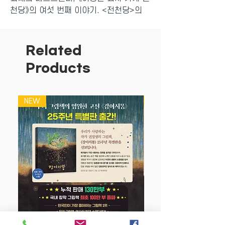
천당》의 여섯 번째 이야기. <전천당>의
주인 베니코는 도둑맞은 물건을 찾아다니
느라 감기에 걸리고 만다. 몸이 아파서일
까? 베니코는 손님들의 소원에 조금씩 빗
Related
나가는 과자를 추천하고, 그 과자를 먹은
Products
손님들은 의도치 않은 결과에 맞닥뜨린다.
이것 또한 누군가 <전천당>의 영업을 방
해를 하는 것! 이제 더 이상 참을 수 없다!
NEW
NEW
앗! 전천당의 실수
손님에게 잘못된 과자를 팔았다. 그 결과
는?
■
화제의 베스트셀러, 국내외 어린이 판
타지 1위
《이상한 과자 가게 전천당》 시리즈는
2019년 한국에서 첫 출간을 하자마자 종
합 베스트셀러 순위에 진입하고, 어린이