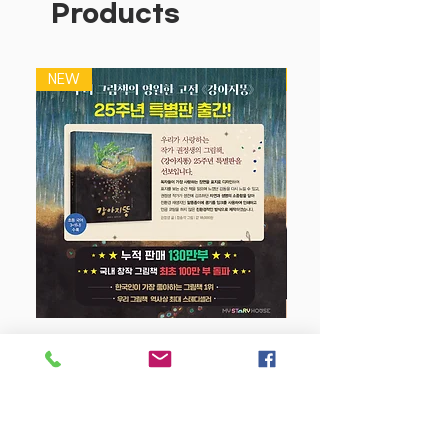
Products
NEW
NEW
강아지 똥 (25주년 특별판)
Price
$22.50