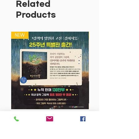
새를 재미있게 익힐 수 있어요. 퍼즐을 맞
Related
추듯 흥미로운 공룡 스티커를 직접 붙이며
Products
상상력과 집중력을 기르고, 공룡들의 특성
을 배워 보세요.
NEW
NEW
강아지 똥 (25주년 특별판)
Price
$22.50