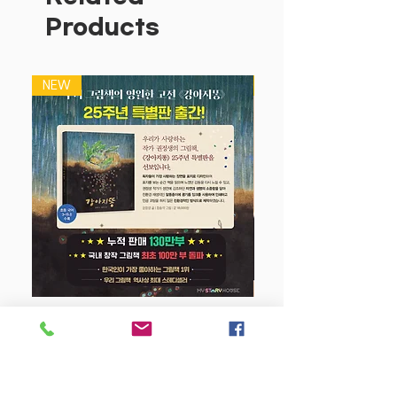
즐거움을 경험하게해서
Products
자연스럽게 놀이하듯 차근차근 한글 배우
는 맛을 느끼며 쌓아갈 수 있어요.
재밌다 한글 만4세 세트 (전3권) $18
NEW
NEW
만4세 재밌다 한글 1- 자음과 모음을 조
합하여 글자를 만들고, 받침 글자를 재미
있게 배워요
만4세 재밌다 한글 2- 합성어와 의성어,
의태어, 동음이의어와 반대말, 꾸미는 말,
동사 등을 배워요
만4세 재밌다 한글쓰기- 받침 글자와 글
자의 구성을 배우고 흉내 내는 말, 반대
말, 꾸미는 말, 동사를 써 봐요.
강아지 똥 (25주년 특별판)
Price
$22.50