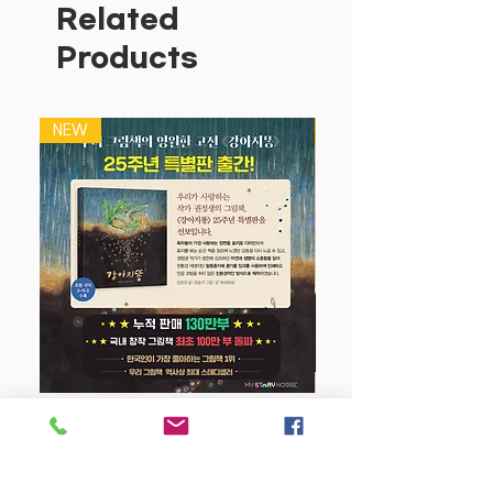
소녀감성이 가득한 종이접기의 세계로 여
Related
러분을 초대합니다."
Products
『소녀감성 종이접기』 는 여자아이들이 좋
아하는 종이접기 중 의상, 액세서리, 반려
동물, 디저트, 인테리어 아이템들을 모아
NEW
NEW
구성한 제품입니다. 종이접기 책과 함께
구관인형 기법을 적용하여 팔을 움직여 동
작을 만들 수 있는 인형 도안이 들어 있어
서 종이접기를 완성하고 나서 아기자기한
놀이를 즐길 수 있습니다. 또 '시계'나 '리
본'처럼 액세서리 아이템을 크게 접어서
직접 손목에 차거나 머리에 장식하는 코디
놀이를 하면서 아이들이 감수성을 키우고
'나다움'을 경험할 수 있게 하였습니다. 종
이접기와 코디놀이를 하며 아이들은 개성
있게 성장하게 되고 창의성을 발전시킬 수
강아지 똥 (25주년 특별판)
있을 것입니다. 또한 아이와 교감하면서
함께 놀아주는 동안 부모님들도 추억을 떠
Price
$22.50
올리며 어린시절로 돌아가는 듯한 따듯함