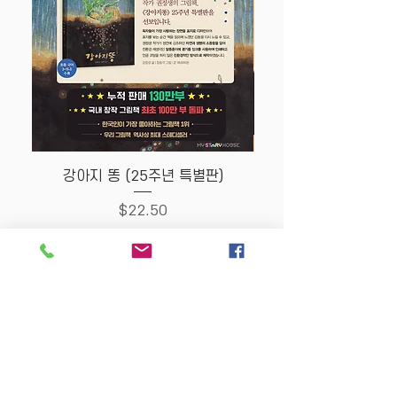
강아지 똥 (25주년 특별판)
Price
$22.50
Store Policy
MY STORY HOUSE
ABN
94 101 804 184
330A Parramatta Rd,
Homebush West NSW
2140
Opening Hours: P
lease
check Insta post or call.