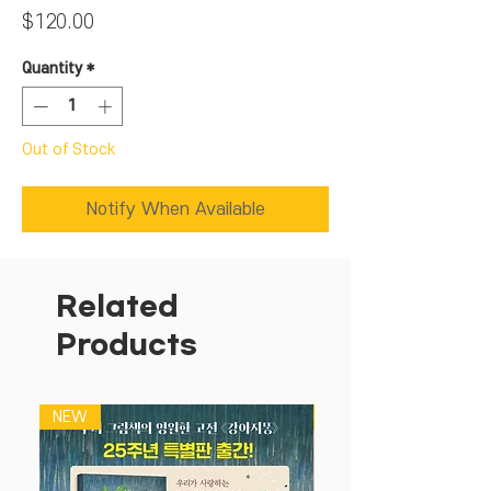
Price
$120.00
Quantity
*
Out of Stock
Notify When Available
Related
Products
NEW
NEW