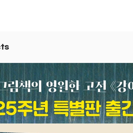
야 하는
제'를 
수 있을
도 또 
어른들도
풍경과 
ts
함께 펼
니다.