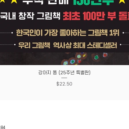
Quick View
강아지 똥 (25주년 특별판)
Price
$22.50
HOUSE
Store Policy
184