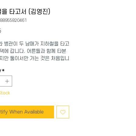
을 타고서 (김영진)
788955820461
Price
5
 병관이 두 남매가 지하철을 타고
댁에 갑니다. 어른들과 함께 타본
지만 둘이서만 가는 것은 처음입니
 잘못 타면 어쩌나, 갈아탈 역을 지
y
*
어쩌나 안 그래도 조마조마한데,
원이는 동생을 잘 챙겨야 한다는
 맡아 더욱 바짝 긴장됩니다.
Stock
나의 마음을 알기엔 아직 한참 어
 병관이는 혼자 마구 뛰어다니고,
 표를 자기가 넣겠다고 떼를 쓰
tify When Available
차 안에선 쿨쿨 잠든 채 깨어나질 않
 애를 태웁니다.지하철을 내려서도
 마음을 놓을 수 없습니다.