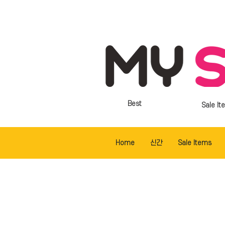
Best
Sale It
Home
신간
Sale Items