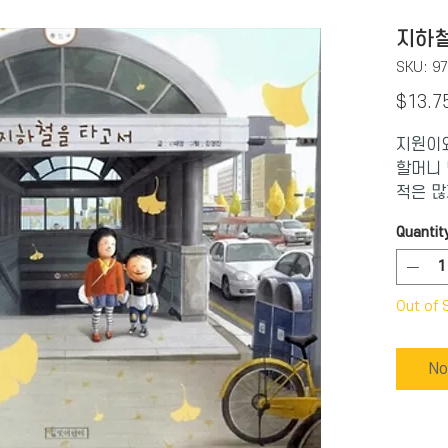
지하철
SKU: 9
$13.7
지원이와
할머니 
적은 많
다.차를
Quantit
나치면 
누나 지
책임까지
Out of 
그런 누
린 동생
개찰구에
No
고, 열
아 누나
지원이는