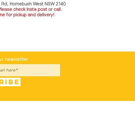
a Rd, Homebush West NSW 2140
P
lease check Insta post or call.
ne for pickup and delivery!
st To Know
ur newsletter
ribe