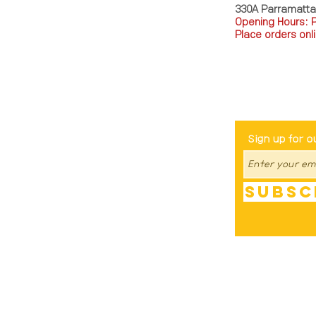
330A Parramatt
Opening Hours: 
Place orders onli
TEL: 0449793288
Be The Fir
Sign up for o
Subsc