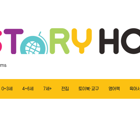
ems
0~3세
4~6세
7세+
전집
토이북·교구
영어책
육아