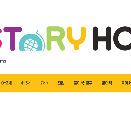
ems
0~3세
4~6세
7세+
전집
토이북·교구
영어책
육아