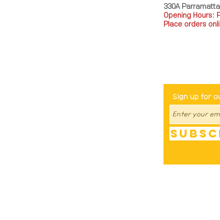
330A Parramatt
Opening Hours: 
Place orders onli
TEL: 0449793288
Be The Fir
Sign up for o
Subsc