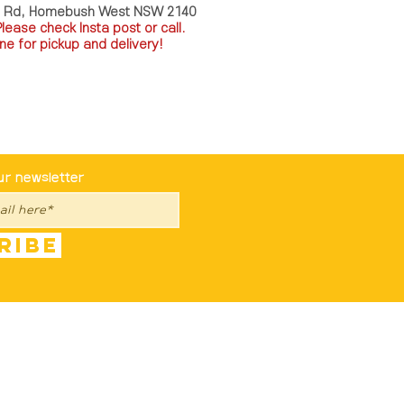
a Rd, Homebush West NSW 2140
P
lease check Insta post or call.
ne for pickup and delivery!
st To Know
ur newsletter
ribe