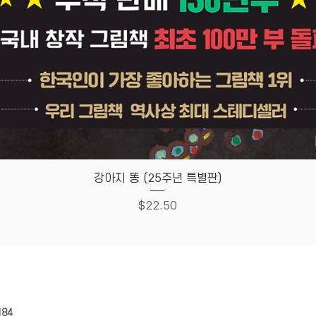
Quick View
강아지 똥 (25주년 특별판)
Price
$22.50
HOUSE
Store Policy
184