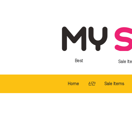
Best
Sale It
Home
신간
Sale Items