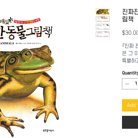
진짜진
림책
$30.0
『진짜 
은 그 
특별하고
생생하고
Quantit
고 있어
이 왜 
게 되었
진 생태
Add 
류와 생
이해하게