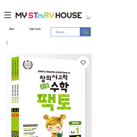
Best
Sale Items