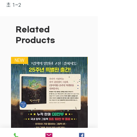
초 1~2
사고력을 시작하는 아이라면 반드시 풀어
봐야 할 사고력 문제집,
Related
기본으로 가져가야 할 사고력 수학이라고
Products
전문가들이 강력하게 추천하는<창의 사고
력 수학 팩토>를 소개합니다.
NEW
NEW
유치부터 초등까지 창의사고력의 대표 유
형을
180개 주제로 체계적으로 구성한 창의사
고력교재 기본서입니다.
쉽고 재미있는 수학적 활동으로 수학적 흥
미를 가질 수 있도록
재미있게 창의사고력 유형들을 해결해 보
면서
창의 사고력,논리력, 문제해결능력, 과제