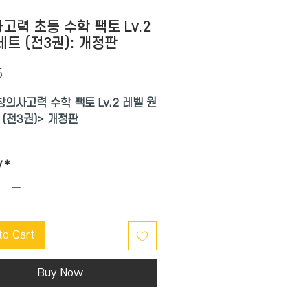
고력 초등 수학 팩토 Lv.2
세트 (전3권): 개정판
Price
5
창의사고력 수학 팩토 Lv.2 레벨 원
 (전3권)> 개정판
y
*
 시작하는 아이라면 반드시 풀어
 사고력 문제집,
 가져가야 할 사고력 수학이라고
들이 강력하게 추천하는<창의 사고
to Cart
 팩토>를 소개합니다.
 초등까지 창의사고력의 대표 유
Buy Now
 주제로 체계적으로 구성한 창의사