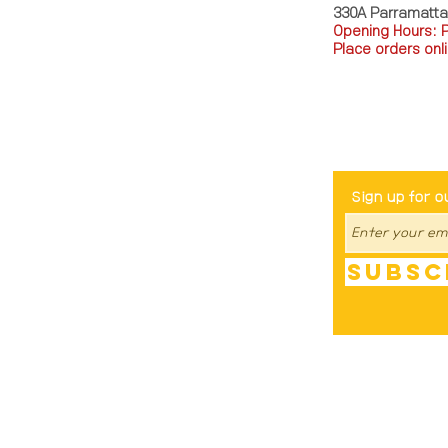
330A Parramatt
Opening Hours: 
Place orders onli
TEL: 0449793288
Be The Fir
Sign up for o
Subsc