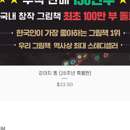
Quick View
강아지 똥 (25주년 특별판)
Price
$22.50
HOUSE
Store Policy
184