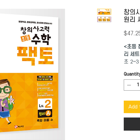
창의사
원리 
$47.2
<초등 
리 세트
초 2~3
Quantit
사고력을
봐야 할
기본으로
전문가
Add 
력 수학
유치부터
형을
180개