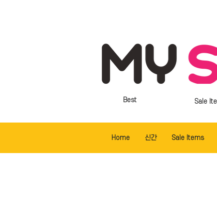
Best
Sale It
Home
신간
Sale Items