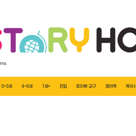
ems
0~3세
4~6세
7세+
전집
토이북·교구
영어책
육아