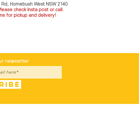
a Rd, Homebush West NSW 2140
P
lease check Insta post or call.
ne for pickup and delivery!
st To Know
ur newsletter
ribe