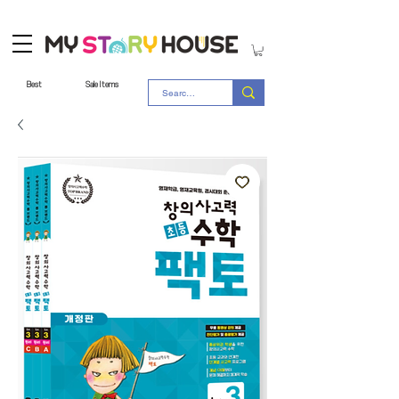
Best
Sale Items