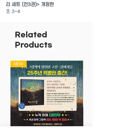
리 세트 (전3권)> 개정판
초 3~4
사고력을 시작하는 아이라면 반드시 풀어
봐야 할 사고력 문제집,
Related
기본으로 가져가야 할 사고력 수학이라고
Products
전문가들이 강력하게 추천하는<창의 사고
력 수학 팩토>를 소개합니다.
NEW
NEW
유치부터 초등까지 창의사고력의 대표 유
형을
180개 주제로 체계적으로 구성한 창의사
고력교재 기본서입니다.
쉽고 재미있는 수학적 활동으로 수학적 흥
미를 가질 수 있도록
재미있게 창의사고력 유형들을 해결해 보
면서
창의 사고력,논리력, 문제해결능력, 과제