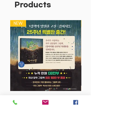
Products
NEW
NEW
강아지 똥 (25주년 특별판)
Price
$22.50