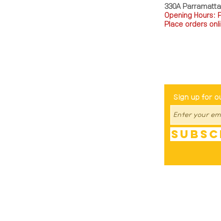
330A Parramatt
Opening Hours: 
Place orders onli
TEL: 0449793288
Be The Fir
Sign up for o
Subsc