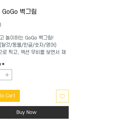
- GoGo 벽그림
Price
0
고 놀이하는 GoGo 벽그림!
 (탈것/동물/한글/숫자/영어)
로 찍고, 액션 무비를 보면서 재
다양한 학습을 할수 있습니다.
y
*
to Cart
Buy Now