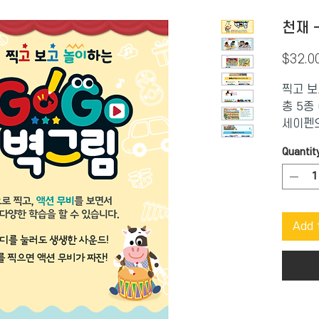
천재 
$32.0
찍고 보
총 5종
세이펜으
미있게 
Quantit
Add 