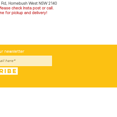
a Rd, Homebush West NSW 2140
P
lease check Insta post or call.
ne for pickup and delivery!
st To Know
ur newsletter
ribe