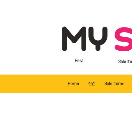
Best
Sale It
Home
신간
Sale Items