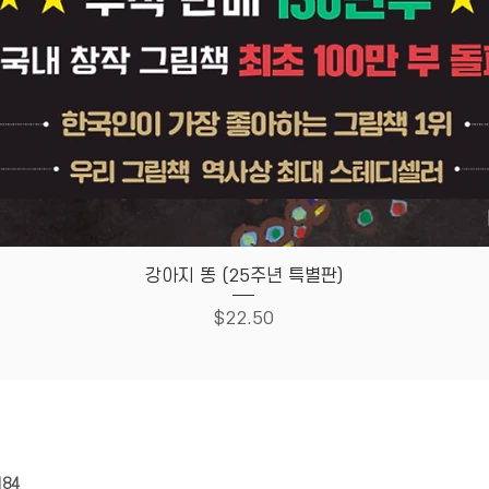
Quick View
강아지 똥 (25주년 특별판)
Price
$22.50
HOUSE
Store Policy
184