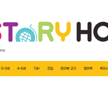
ems
0~3세
4~6세
7세+
전집
토이북·교구
영어책
육아