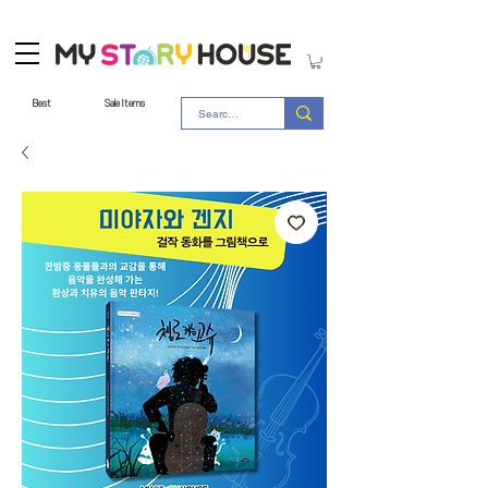
Best
Sale Items