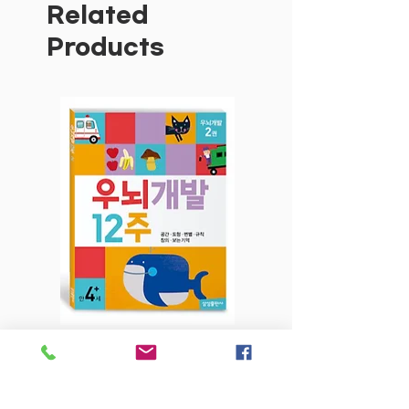
소통과 공감의 판타지!
Related
다채로운 음악과 함께하는
Products
한 편의 연극 같은 작품!
나흘 밤 동안 작은 동물들과 교감하며 자
신의 음악을 완성해 가는 첼리스트 고슈
이야기는 진정한 예술가는 어떻게 탄생하
는지, 예술의 힘은 어디에 있는지를 흥겹
게 펼쳐 내며 환상적인 치유 음악회로 독
자들을 초대한다. 예술가뿐 아니라 자기
세계를 일구기 위해 부단히 노력하는 세상
모든 존재에게 바치는 힘찬 찬가이자, 자
기 일을 사랑하고 즐기며 나누는 모든 이
를 격려하는 아름다운 음악 판타지이다.
우뇌개발 12주-2권 만4세+
우뇌개발 12주-1권
Price
$6.80