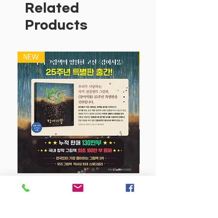
글로벌 전시 누적 관람객 230만 돌파
Related
인스타그램 팔로워 390만
Products
제15회, 제16회 MOE 그림책 서점 대상
수상 작가
반짝이는 아이디어와 유쾌한 서사가 만나
NEW
NEW
펼쳐지는 상상력 여행. 새로운 관점을 통
해 익숙한 물건들에 생명력을 불어넣는 타
나카 타츠야 작가의 상상력 가득한 작품
세계가 더욱 넓어져 돌아왔어요. 전작의
배경이던 상점과 사우나, 미용실과 같은
한정된 장소에서 벗어나 이번에는 주인공
초밥이 숲과 해변, 눈 나라와 사막으로 여
행을 떠난답니다.
그런데 초밥이 가는 곳들을 잘 보세요. 우
리에게 익숙한 듯하지만 어딘가 색다른 풍
경이에요. 브로콜리 나무가 우거지고 상추
강아지 똥 (25주년 특별판)
산이 높게 솟은 싱싱한 채소 숲, 보기만 해
도 바삭함이 느껴지는 갈색빛 튀김 해변,
Price
$22.50
달콤한 생크림과 아이스크림이 새하얗게