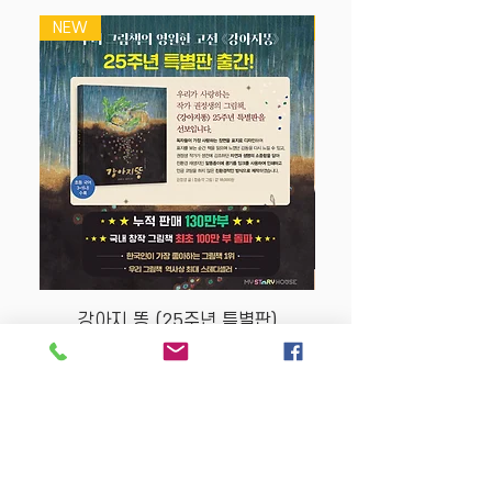
NEW
NEW
강아지 똥 (25주년 특별판)
Price
$22.50
Store Policy
MY STORY HOUSE
ABN
94 101 804 184