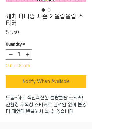
캐치 티니핑 시즌 2 몰랑몰랑 스
티커
Price
$4.50
Quantity
*
Out of Stock
Notify When Available
도톰~하고 폭신폭신한 몰랑몰랑 스티커!
친환경 무독성 스티커로 끈적임 없이 붙였
다 떼었다 반복해서 놀 수 있습니다.
케이스를 펼치면 넓은 배경판이 되어 스티
커를 이곳 저곳 붙이며 나만의 이야기를