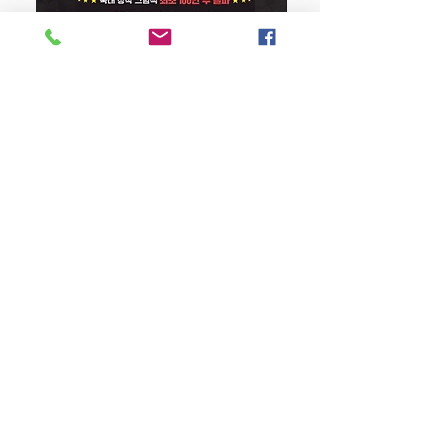
강아지 똥 (25주년 특별판)
Price
$22.50
Store Policy
MY STORY HOUSE
ABN
94 101 804 184
330A Parramatta Rd,
Homebush West NSW
2140
Opening Hours: P
lease
check Insta post or call.
Place orders online for
pickup and delivery!
TEL:
0449793288
Be The First To Know