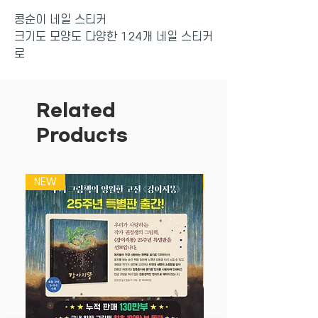
콩순이 네일 스티커
크기도 모양도 다양한 124개 네일 스티커
로
내 손톱에 꼭 맞는 네일 스티커로 나만의
스타일을 꾸일 수 있어요.
Related
Products
NEW
NEW