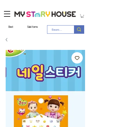
Best
Sale Items