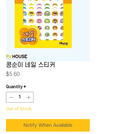
콩순이 네일 스티커
Price
$5.60
Quantity
*
Out of Stock
Notify When Available