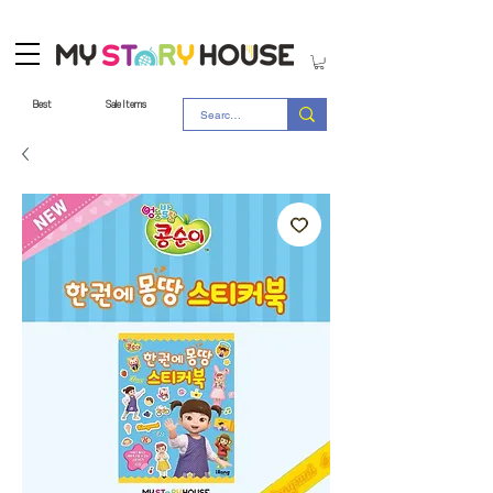
Best
Sale Items