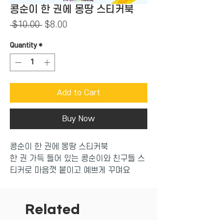
콩순이 한 권에 몽땅 스티커북
Regular
Sale
 $10.00 
$8.00
Price
Price
Quantity
*
Add to Cart
Buy Now
콩순이 한 권에 몽땅 스티커북
한 권 가득 들어 있는 콩순이와 친구들 스
티커로 마음껏 붙이고 예쁘게 꾸며요
Related