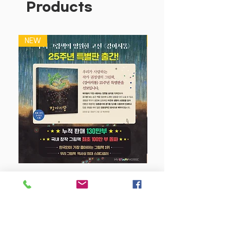
Products
NEW
NEW
강아지 똥 (25주년 특별판)
Price
$22.50