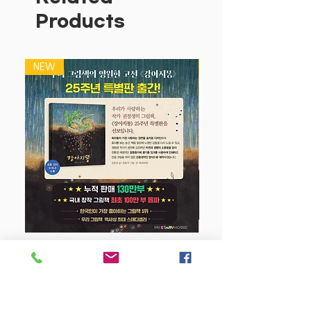
변해요~
Products
다 되는 똑똑한 병원!
모든 병원놀이가 가능합니다.
일반적인 진찰놀이 외에도, 이러한 구급차
NEW
NEW
놀이나 엑스레이카드 놀이 등은
다른 제품에서 찾아볼 수 없는 재미를 더
해줍니다.
아이들이 상상하고 재미있는 상황을 상상
하며
병원을 좀 더 즐거운 공간으로 이해해 갑
니다.
구성품:-
주사기, 체온계, 밴드, 청진기, 약병, 링겔,
엑스레이 카드, 안경, 해열패드, 119 구급
차
강아지 똥 (25주년 특별판)
추천-36개월 이상
Price
$22.50