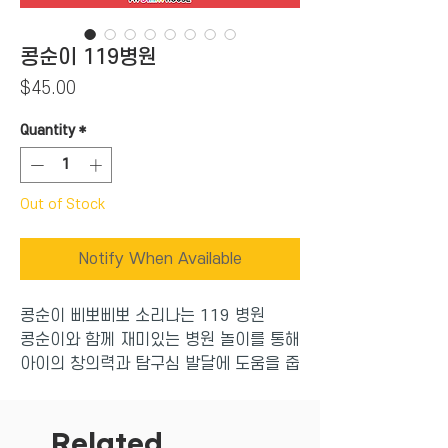
콩순이 119병원
Price
$45.00
Quantity
*
Out of Stock
Notify When Available
콩순이 삐뽀삐뽀 소리나는 119 병원
콩순이와 함께 재미있는 병원 놀이를 통해
아이의 창의력과 탐구심 발달에 도움을 줍
니다.
삐뽀삐뽀! 콩순이 구급차가 출동했네요.
구급차는 환자를 눕힐 수 있는 병원침대로
Related