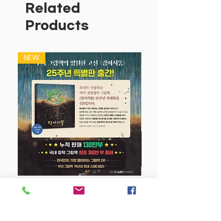
수 있어서 좋구요.
Related
우드락 두께가 3mm라 더욱 튼튼해서 다
Products
만들고 나서
장난감으로 신나게 놀 수 있어요.
타요 뚝딱 만들기(우드락)은
NEW
NEW
꼬마 버스 타요의 캐릭터인 봉봉, 라니, 타
요,로기,가니,프랭크,
토토,누리,패트,앨리스를 만들 수 있는 만
들기 판 6장과
쉽고 간단한 설명서로 구성되어 있어요.
강아지 똥 (25주년 특별판)
Price
$22.50