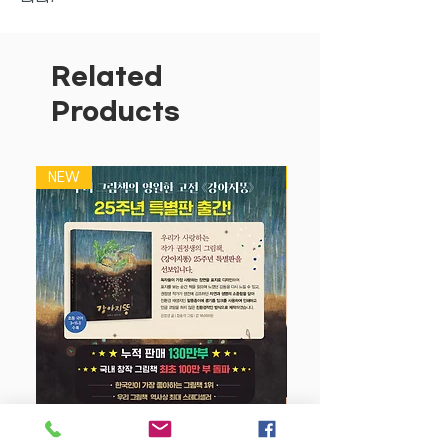
- 어떤 브랜드를 선택해야 할까요?
- 수록된 문제들이 믿을만할까요?
- 아이가 재미있어할까요?
Related
Products
여기, 엄마들의 고민 해결사 <타이거스쿨
>을 소개합니다!
<타이거스쿨>은 워크북을 처음 시작하는
NEW
NEW
만 2세부터 입학을 앞둔 만 5세까지
아이가 쉽고 재미있게 유아기 학습을 마스
터할 수 있도록 돕는 신개념 워크북입니
다.
워크북을 처음 시작하는 만 2세부터 입학
을 앞둔 만 5세까지 아이가 쉽고 재미있게
유아기 학습을 마스터할 수 있도록 돕는
신개념 워크북. 미국 유치원 커리큘럼을
바탕으로 학습 준비부터 한글, 수학, 창의
력, 미로, 미술놀이까지 아이에게 필요한
6가지 주제를 골라, 유아교육 전문가의 설
강아지 똥 (25주년 특별판)