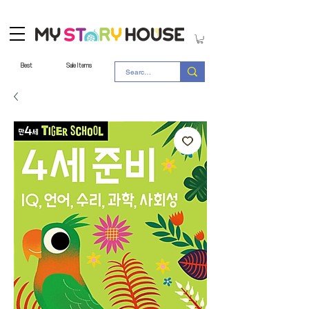
Best
Sale Items