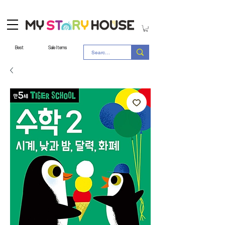
Best
Sale Items