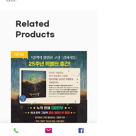
- 어떤 브랜드를 선택해야 할까요?
- 수록된 문제들이 믿을만할까요?
- 아이가 재미있어할까요?
Related
Products
여기, 엄마들의 고민 해결사 <타이거스쿨
>을 소개합니다!
<타이거스쿨>은 워크북을 처음 시작하는
NEW
NEW
만 2세부터 입학을 앞둔 만 5세까지
아이가 쉽고 재미있게 유아기 학습을 마스
터할 수 있도록 돕는 신개념 워크북입니
다.
워크북을 처음 시작하는 만 2세부터 입학
을 앞둔 만 5세까지 아이가 쉽고 재미있게
유아기 학습을 마스터할 수 있도록 돕는
신개념 워크북. 미국 유치원 커리큘럼을
바탕으로 학습 준비부터 한글, 수학, 창의
력, 미로, 미술놀이까지 아이에게 필요한
6가지 주제를 골라, 유아교육 전문가의 설
강아지 똥 (25주년 특별판)