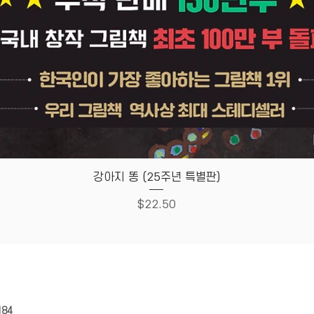
Quick View
강아지 똥 (25주년 특별판)
Price
$22.50
HOUSE
Store Policy
184