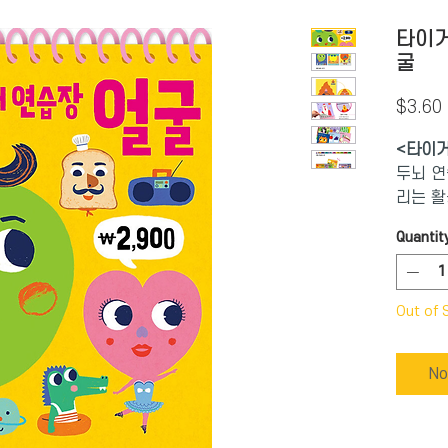
타이거
굴
$3.60
<타이거
두뇌 연
리는 활
달을 위
Quantit
로 구성
태로 어
에 이해
Out of 
이도 부
<낙서 
No
토리, 
바탕으로
다. 빈