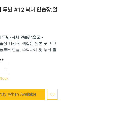
 두뇌 #12 낙서 연습장:얼
Price
 두뇌-낙서 연습장:얼굴>
습장 시리즈. 색칠은 물론 긋고 그
동부터 한글, 수학까지 첫 두뇌 발
한 20가지 주제의 다양한 활동으
y
*
되었다. 가벼운 스프링 연습장 형
디든 가지고 다니기 좋으며, 한 눈
되는 구성으로 워크북이 처음인 아
Stock
담이 없다.
연습장 : 얼굴> 편에는 춤 추는 도
tify When Available
요리하는 식빵 등 기발한 상상력을
 한 얼굴 그림이 24개나 들어 있
 곳에 눈, 코, 입을 그려 넣으면 어느