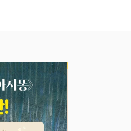
. 이제 막 연필을 쥐고 낙서하는
 한글 공부를 시작하는 아이까지,
발달 수준과 취향에 맞춰 고르는
있어요.
 넘기고 뜯어내는 스프링 연습장
에 딱 맞는 핸드북 사이즈의 가벼
장이에요. 스프링 제본으로 아이
 쓱쓱 넘기기 쉽고, 끝낸 페이지
NEW
뜯어내는 재미도 있지요. 색연필과
방 속에 쏙! 간편하게 가지고 다니
요.
상에 하나뿐인 얼굴을 완성해요
앉아 있는 커다란 똥, 춤 추는 도토
리하는 식빵 등 기발한 상상력을 바
한 얼굴 그림이 24개나 들어 있어
 곳에 눈, 코, 입을 그려 넣으면 어느