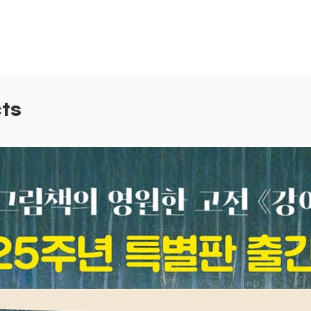
담았어요
아이부터
아이의 
재미가 
2.
쓱쓱
ts
아이 손
운 연습
혼자서도
는 북 
함께 가
며 놀아
3. 세
변기에 
리, 요
탕으로 
요. 빈