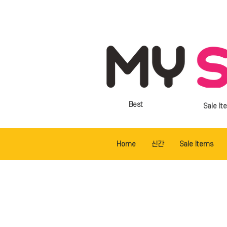
Best
Sale It
Home
신간
Sale Items