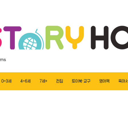
ems
0~3세
4~6세
7세+
전집
토이북·교구
영어책
육아