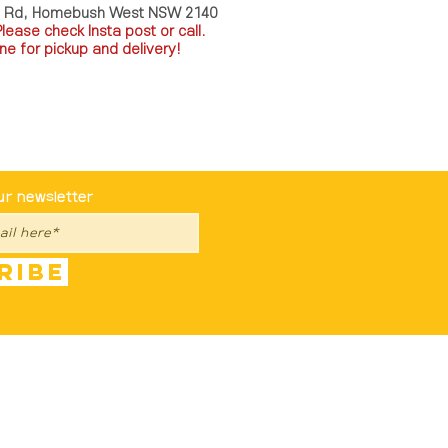
a Rd, Homebush West NSW 2140
P
lease check Insta post or call.
ne for pickup and delivery!
st To Know
ur newsletter
ribe