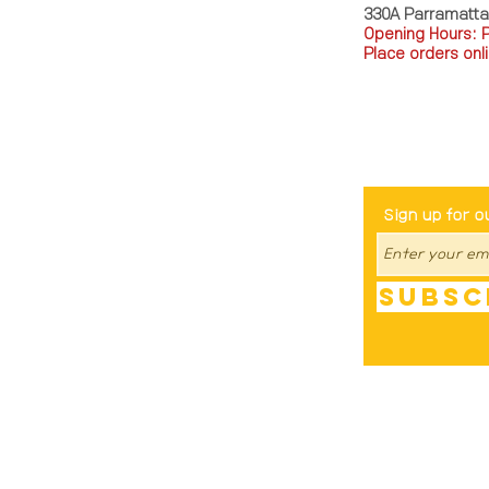
330A Parramatt
Opening Hours: 
Place orders onli
TEL: 0449793288
Be The Fir
Sign up for o
Subsc