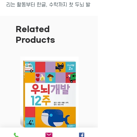
리는 활동부터 한글, 수학까지 첫 두뇌 발
달을 위한 20가지 주제의 다양한 활동으
로 구성되었다. 가벼운 스프링 연습장 형
태로 어디든 가지고 다니기 좋으며, 한 눈
Related
에 이해되는 구성으로 워크북이 처음인 아
Products
이도 부담이 없다.
<색칠 연습장 : 명작동화> 편에는 백설공
주, 신데렐라, 아기 돼지 삼 형제 등 아이
가 가장 좋아하는 세계 명작 그림이 24개
나 들어 있다. 색연필을 쥐고 가이드 라인
을 따라 칠하면 금세 나만의 공룡 그림책
이 완성된다. 알록달록 마음껏 색칠하며
집중력과 창의력을 키울 수 있다.
가볍게 시작! 두뇌 연습장 20
<두뇌 연습장>은 20가지 버라이어티한
주제로 구성했어요. 매력적인 가격에 색칠
은 물론 긋고 그리는 활동부터 한글, 수학