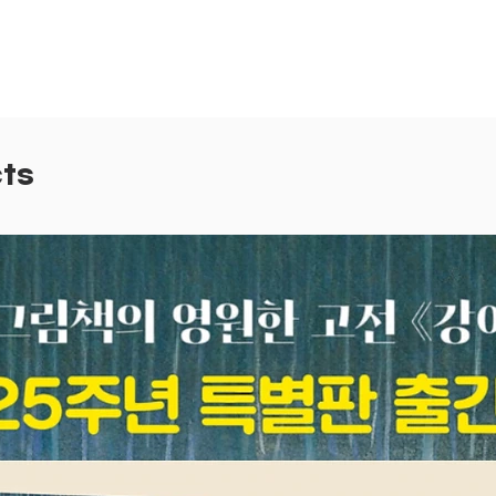
고리 안
담았어요
아이부터
아이의 
재미가 
ts
2.
쓱쓱
아이 손
운 연습
혼자서도
는 북 
함께 가
며 놀아
3. 색
콩쥐 팥
가 가장
나 들어