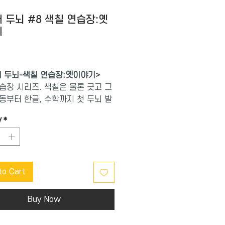
 두뇌 #8 색칠 연습장:옛
기
Price
 두뇌-색칠 연습장:옛이야기>
습장 시리즈. 색칠은 물론 긋고 그
동부터 한글, 수학까지 첫 두뇌 발
한 20가지 주제의 다양한 활동으
y
*
되었다. 가벼운 스프링 연습장 형
디든 가지고 다니기 좋으며, 한 눈
되는 구성으로 워크북이 처음인 아
담이 없다.
to Cart
연습장 : 옛이야기> 편에는 콩쥐 팥
녀 심청, 방귀 시합 등 아이가 가장
Buy Now
 전래 동화 그림이 24개나 들어
색연필을 쥐고 가이드 라인을 따라