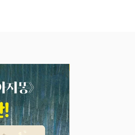
에 두뇌 발달을 위한 20개 주제를
. 이제 막 연필을 쥐고 낙서하는
 한글 공부를 시작하는 아이까지,
발달 수준과 취향에 맞춰 고르는
있어요.
 넘기고 뜯어내는 스프링 연습장
에 딱 맞는 핸드북 사이즈의 가벼
장이에요. 스프링 제본으로 아이
NEW
 쓱쓱 넘기기 쉽고, 끝낸 페이지
뜯어내는 재미도 있지요. 색연필과
방 속에 쏙! 간편하게 가지고 다니
요.
칠로 완성하는 흥미진진 옛 이야기
쥐, 효녀 심청, 방귀 시합 등 아이
 좋아하는 전래 동화 그림이 24개
 있어요. 색연필을 쥐고 가이드 라