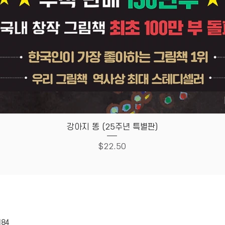
Quick View
강아지 똥 (25주년 특별판)
Price
$22.50
HOUSE
Store Policy
184