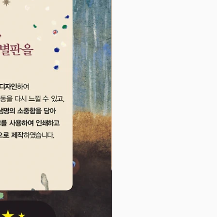
라 칠하면 금세 나만의 옛 이야기
완성! 알록달록 마음껏 색칠하며
과 창의력을 키워요