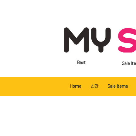
Best
Sale It
Home
신간
Sale Items