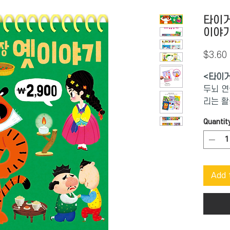
타이거
이야
$3.60
<타이거
두뇌 연
리는 활
달을 위
Quantit
로 구성
태로 어
에 이해
이도 부
Add 
<
색칠 
쥐, 효
좋아하는
있다. 