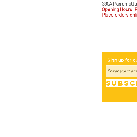
330A Parramatt
Opening Hours: 
Place orders onli
TEL: 0449793288
Be The Fir
Sign up for o
Subsc