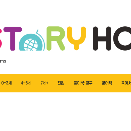
ems
0~3세
4~6세
7세+
전집
토이북·교구
영어책
육아