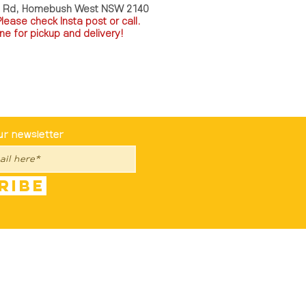
a Rd, Homebush West NSW 2140
P
lease check Insta post or call.
ne for pickup and delivery!
st To Know
ur newsletter
ribe