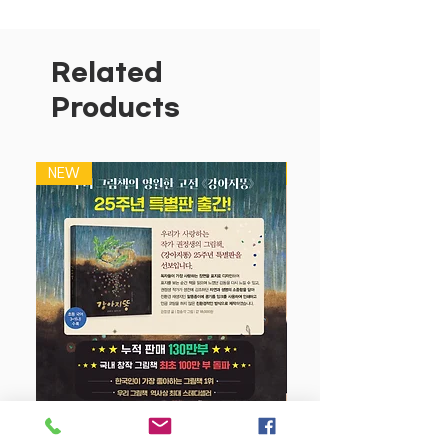
달을 위한 20가지 주제의 다양한 활동으
로 구성되었다. 가벼운 스프링 연습장 형
태로 어디든 가지고 다니기 좋으며, 한 눈
Related
에 이해되는 구성으로 워크북이 처음인 아
Products
이도 부담이 없다.
쉽고 재미있게 1~10을 마스터할 수 있다.
NEW
NEW
1부터 10까지 숫자를 따라 쓰고 색칠하는
활동부터 알맞은 숫자 연결하기, 규칙에
맞게 색칠하기, 순서대로 점 잇기 등 자연
스럽게 수를 익힐 수 있는 액티비티가 가
득하다.
가볍게 시작! 두뇌 연습장 20
<두뇌 연습장>은 20가지 버라이어티한
주제로 구성했어요. 매력적인 가격에 색칠
은 물론 긋고 그리는 활동부터 한글, 수학
까지 첫 두뇌 발달을 위한 다양한 액티비
강아지 똥 (25주년 특별판)