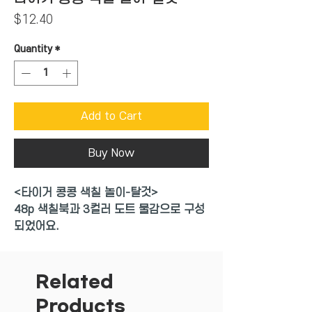
Price
$12.40
Quantity
*
Add to Cart
Buy Now
<타이거 콩콩 색칠 놀이-탈것>
48p
색칠북과 3컬러 도트 물감으로 구성
되었어요.
미술도구가 없어도 콩콩 찍기만 하면 완성
되는 타이거 콩콩 색칠놀이 입니다
.
워셔불 물가므 더욱 커잔 스케치북
,
두꺼
Related
워진 종이
,
쉽고 풍성한 구성
.
Products