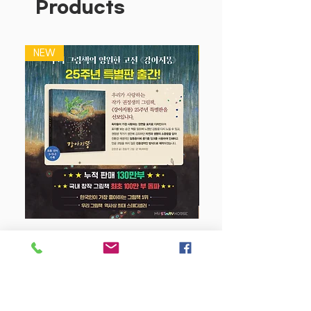
Products
NEW
NEW
강아지 똥 (25주년 특별판)
Price
$22.50