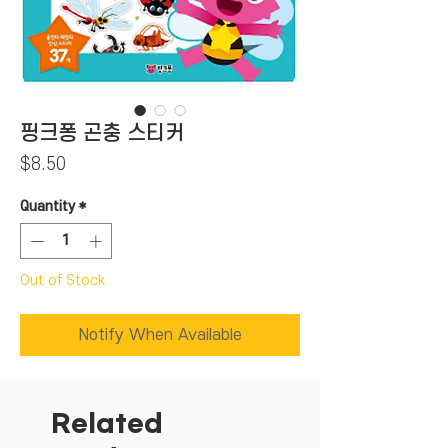
핑크퐁 곤충 스티커
Price
$8.50
Quantity
*
Out of Stock
Notify When Available
Related