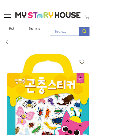
Best
Sale Items