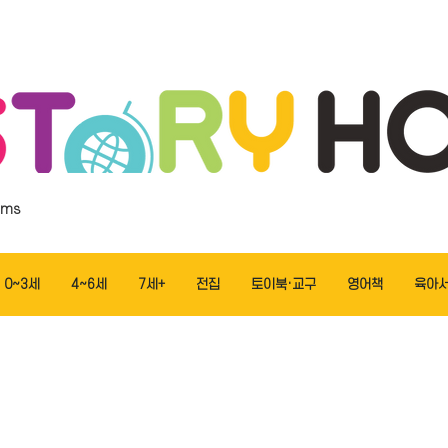
ems
0~3세
4~6세
7세+
전집
토이북·교구
영어책
육아