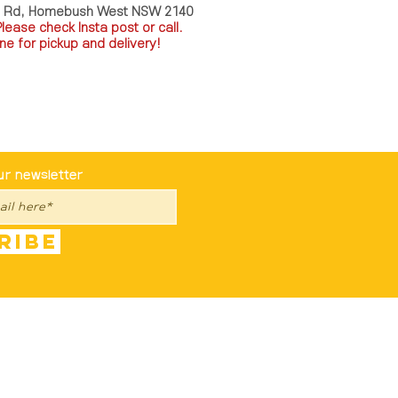
a Rd, Homebush West NSW 2140
P
lease check Insta post or call.
ne for pickup and delivery!
st To Know
ur newsletter
ribe