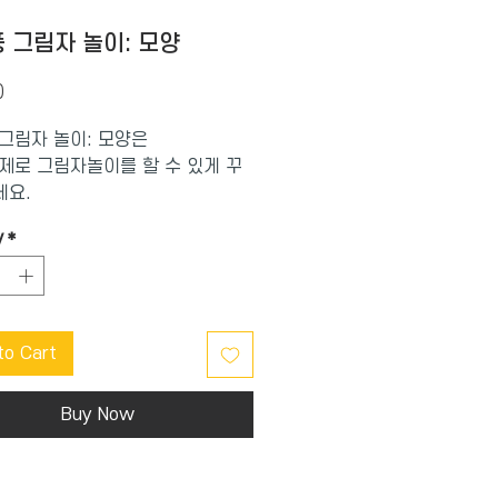
 그림자 놀이: 모양
Price
0
그림자 놀이: 모양은
제로 그림자놀이를 할 수 있게 꾸
데요.
배경판을 펼치면 멋진 모양 나라가
y
*
 장난감을 착용하면 생동감 넘치
자놀이를 할 수 있어요.
 통해 모양의 특성을 익히고 그림
to Cart
리를 배울 수 있어 일석이조랍니
Buy Now