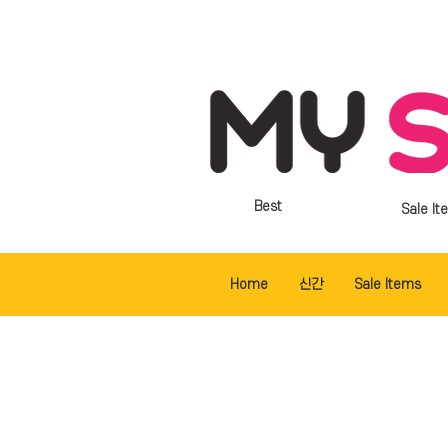
Best
Sale It
Home
신간
Sale Items