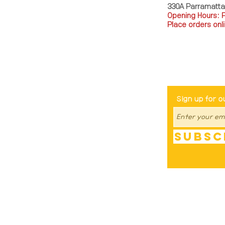
330A Parramatt
Opening Hours: 
Place orders onli
TEL: 0449793288
Be The Fir
Sign up for o
Subsc