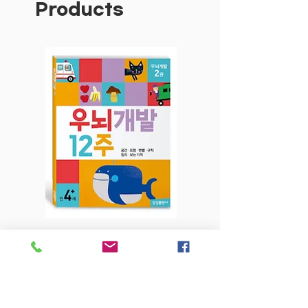
Products
우뇌개발 12주-2권 만4세+
우뇌개발 12주-1권
Price
$6.80