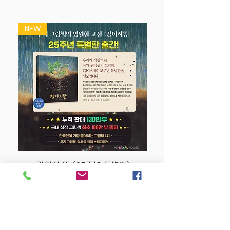
NEW
NEW
강아지 똥 (25주년 특별판)
Price
$22.50
Store Policy
MY STORY HOUSE