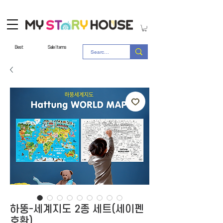
Best
Sale Items
하뚱-세계지도 2종 세트(세이펜
호환)