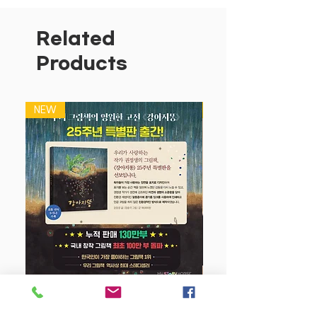
탈무드를 재해석한 27편의 태교 동화
곧 세상과 마주하게 될 아기와 예비 엄
Related
마 아빠에게
Products
인생에서 꼭 필요한 지혜와 가치를 전
해줄 것입니다.
NEW
NEW
『하루 5분 탈무드 태교 동화』
는 탈무드를
재해석한 27편의 태교 동화를 담고 있습
니다. 이 이야기들은 곧 세상과 마주하게
될 아기와 예비 엄마 아빠들에게 인생에서
꼭 필요한 지혜와 가치를 전해줄 것입니
다. 하루 5분 엄마 아빠의 따뜻한 목소리
로 아기에게 탈무드의 이야기를 들려주세
요. 아기는 부모가 느끼는 정서적 안정감
과 올바른 생각을 지금 이 순간에도 함께
하고 있습니다.
강아지 똥 (25주년 특별판)
아기를 위한 또 하나의 여백