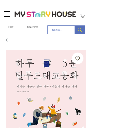
Best
Sale Items